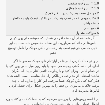
1.8
۲. بند رخت سقفی
1.9
۳. بند رخت شوفاژی
2
مراحل نصب بند رخت در بالکن کوچک
3
نکات مهمی که در نصب بند رخت در بالکن کوچک باید به خاطر
داشته باشید
4
جمع بندی
5
سوالات متداول
اگر شما هم از آن دسته افرادی هستید که همیشه جای پهن کردن
لباس‌ها در خانه کم می‌آورید، این مقاله مخصوص شماست! به این
دلیل که می خواهیم نصب بند رخت در بالکن کوچک را کامل توضیح
دهیم.
در واقع خشک کردن لباس‌ها در آپارتمان‌های کوچک مخصوصا اگر
اجاره ای باشد گاهی پیچیده می شود. یا باید روی مبل لباس پهن کنید یا
در حمام لباس آویزان کنید و با رطوبت دائمی کنار بیایید. اما نگران
نباشید استفاده از بند رخت در بالکن راه حل مناسبی است. البته شاید
فکر کنید که بالکن کوچک شما ظرفیت این کار را ندارد، اما با چند
ترفند خلاقانه می‌توان این فضا را به بهترین شکل برای خشک کردن
لباس‌ها مدیریت کرد.
در ادامه، روش‌هایی را بررسی می‌کنیم که به شما کمک می‌کنند بدون
اشغال فضای زیاد، از بند رخت بهینه‌ترین استفاده را ببرید.