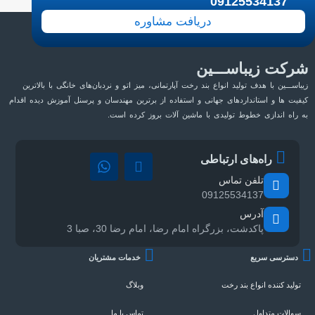
09125534137
دریافت مشاوره
شرکت زیباســـین
زیباســـین با هدف تولید انواع بند رخت آپارتمانی، میز اتو و نردبان‌های خانگی با بالاترین
کیفیت ها و استانداردهای جهانی و استفاده از برترین مهندسان و پرسنل آموزش دیده اقدام
به راه اندازی خطوط تولیدی با ماشین آلات بروز کرده است.
راه‌های ارتباطی
تلفن تماس
09125534137
آدرس
پاکدشت، بزرگراه امام رضا، امام رضا 30، صبا 3
دسترسی سریع
خدمات مشتریان
تولید کننده انواع بند رخت
وبلاگ
سوالات متداول
تماس با ما