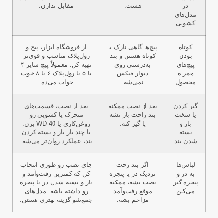
در
هست.
مقابل ندارن.
مدل‌های
کشویی
کوتاه
پیچ‌ها گاهی نازک یا
از فروشگاه ابزار، پیچ و
بودن
کوتاه هستن و بند
رول‌پلاک مناسب و قوی‌تر
پیچ‌های
به‌درستی روی
تهیه کن. معمولاً پیچ سایز ۴
همراه
دیوار فیکس
یا ۵ با رول‌پلاک ۶ یا ۸ خوب
محصول
نمی‌شه.
جواب می‌ده.
گیر کردن
بعد از نصب ممکنه
بعد از نصب، قسمت‌های
یا سخت
بند راحت باز نشه
متحرک یا کشویی رو
باز و
یا گیر کنه.
روغن‌کاری یا WD-40 بزن.
بسته
با چند بار باز و بسته کردن
شدن بند
بند، عملکرد روان‌تر می‌شه.
لباس‌ها
اگر بند رخت
جای نصب رو طوری انتخاب
به در و
نزدیک در یا پنجره
کن که کمترین رفت‌وآمد و
پنجره گیر
نصب بشه، ممکنه
باز و بسته شدن در یا پنجره
می‌کنن
موقع رفت‌وآمد
رو داشته باشه. مدل‌های
مزاحم بشه.
جمع‌شو گزینه بهتری هستن.