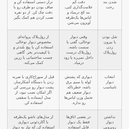
شدن بند
دقت کم
تراز دستی استفاده کن و
رخت
علامت‌گذاری کنی،
صاف بودن دو طرف رو با
بند کج درمیاد و
دقت چک کن. از دو نفره
لباس‌ها یک‌طرفه
نصب کردن هم کمک بگیر.
آویزون می‌شن.
شل بودن
وقتی دیوار
از رول‌پلاک پروانه‌ای
یا بیرون
توخالی، گچی یا
مخصوص دیوار توخالی
زدن
سست باشه،
استفاده کن یا پیچ بلندتر و
رول‌پلاک
رول‌پلاک درست
با کیفیت‌تر بخر. گاهی
داخل نمی‌ره یا زود
چسب ساختمانی یا رزین
درمیاد.
کمک می‌کنه.
انتخاب
دیواری که پشتش
قبل از سوراخ‌کاری با ضربه
دیوار
لوله یا سیم برق
زدن یا دستگاه آشکارساز،
نامناسب
باشه، خطرناکه.
پشت دیوار رو بررسی کن.
دیوار ضعیف هم
اگر امکان نصب نبود، از
تحمل وزن لباس‌ها
مدل ایستاده یا سقفی
رو نداره.
استفاده کن.
نداشتن
در بعضی اتاق‌ها
از مدل‌های تاشو یک‌طرفه
دیوار
فقط یک دیوار
یا آکاردئونی دیواری
روبرویی
قابل استفاده
استفاده کن که نیاز به دیوار