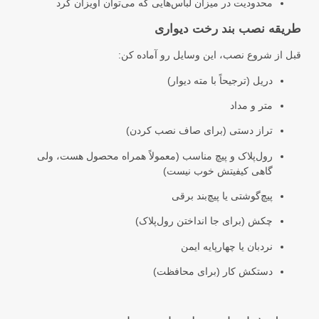
محدودیت در میزان لباس‌هایی که می‌توان آویزان کرد
طریقه نصب بند رخت دیواری
قبل از شروع نصب، این وسایل رو آماده کن:
دریل (ترجیحاً با مته دیوار)
متر و مداد
تراز دستی (برای صاف نصب کردن)
رول‌پلاک و پیچ مناسب (معمولاً همراه محصول هست، ولی
گاهی کیفیتش خوب نیست)
پیچ‌گوشتی یا پیچ‌بند برقی
چکش (برای جا انداختن رول‌پلاک)
نردبان یا چهارپایه ایمن
دستکش کار (برای محافظت)