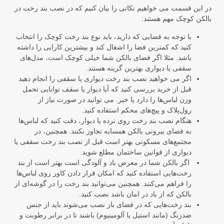
در این قسمت می خواهیم نکاتی را بیان کنیم که در نصب بند رخت در
بالکن کوچک مهم هستند:
با توجه به فضایی که دارید، باید نوع بند رخت کوچک را انتخاب
کنید که کمترین فضا را اشغال کند و بیشترین کارایی را داشته
باشد. مثلا اگر فضای بالکن شما خیلی کوچک است، مدل‌های
سقفی یا دیواری بهترین گزینه هستند.
اگر می خواهید نصب بند رخت دیواری یا سقفی را انجام دهید
قبل از خرید بررسی کنید که آیا دیوار یا سقف توانایی تحمل
وزن لباس‌ها را دارد یا خیر. می توانید در صورت نیاز از
رول‌پلاک و پیچ‌های محکم استفاده کنید.
هنگام نصب بند رخت روی نرده یا دیوار، دقت کنید که لباس‌ها
به فضای بیرونی بالکن همسایه تجاوز نکنند. همچنین، در
مجتمع‌های مسکونی بهتر است قبل از نصب بند رخت سقفی یا
دیواری از قوانین ساختمان مطلع شوید.
اگر بالکن شما در معرض باد و آلودگی است بهتر است از بند
رخت‌هایی استفاده کنید که امکان قرار دادن کاور روی لباس‌ها
را فراهم می‌کنند. همچنین می‌توانید بند رخت را در گوشه‌ای از
بالکن که از باد در امان باشد نصب کنید.
بند رخت‌هایی که در فضای باز نصب می‌شوند باید از جنس
ضدزنگ (مانند استیل یا آلومینیوم) باشند تا در برابر رطوبت و