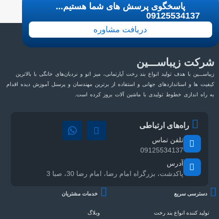
پاسخگوی پرسش های شما هستیم...
09125534137
دریافت مشاوره
شرکت زیباســـین
زیباســـین با هدف تولید انواع بند رخت آپارتمانی، میز اتو و نردبان‌های خانگی با بالاترین
کیفیت ها و استانداردهای جهانی و استفاده از برترین مهندسان و پرسنل آموزش دیده اقدام
به راه اندازی خطوط تولیدی با ماشین آلات بروز کرده است.
راه‌های ارتباطی
تلفن تماس
09125534137
آدرس
پاکدشت، بزرگراه امام رضا، امام رضا 30، صبا 3
دسترسی سریع
خدمات مشتریان
تولید کننده انواع بند رخت
وبلاگ