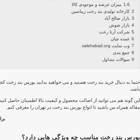
1.6
میزان عرضه و موجودی کالا
2
کارخانه تولیدی بند رخت زیباسین
3
بازار صالح آباد
4
بازار شوش
5
شرکت آرتا رخت
6
عمده چیان
7
وب سایت salehabad.org
8
جمع بندی
9
سوالات متداول
حتما به دنبال خرید بند رخت هستید و می خواهید بدانید بورس بند رخت کجا
باشد.
این گونه هم می توانید از اصالت محصول و کیفیت بالا اطمینان حاصل کنید 
مقاله همراه من باشید تا انواع بورس بند رخت در تهران را معرفی کنم.
برا
بورس بند رخت مناسب چه ویژگی هایی دارد؟