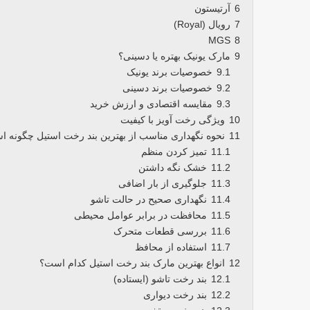
6
آرتیستون
7
رویال (Royal)
MGS
8
9
مارک یونیک بهتره یا دسینی؟
9.1
خصوصیات برند یونیک
9.2
خصوصیات برند دسینی
9.3
مقایسه اقتصادی و ارزش خرید
10
ویژگی رخت آویز با کیفیت
11
نحوه نگهداری مناسب از بهترین بند رخت استیل چگونه 
11.1
تمیز کردن منظم
11.2
خشک نگه داشتن
11.3
جلوگیری از بار اضافی
11.4
نگهداری صحیح در حالت تاشو
11.5
محافظت در برابر عوامل محیطی
11.6
بررسی قطعات متحرک
11.7
استفاده از محافظ
12
انواع بهترین مارک بند رخت استیل کدام است؟
12.1
بند رخت تاشو (ایستاده)
12.2
بند رخت دیواری