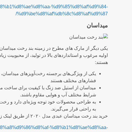
af-%d8%b1%d8%ae%d8%aa-%d9%85%d8%af%d9%84-
%d9%be%d8%af%db%8c%d8%af%d9%87/
میداسان
یکی دیگر از مارک های مطرح در زمینه بند رخت میداسان اس
اولیه مرغوب و استانداردهای بالا در تولید، از محبوبیت 
هستند:
یکی از ویژگی‌های برجسته رخت‌آویزهای میداسان، ا
فشارهای مختلف هستند
میداسان از استیل ضد زنگ با کیفیت برای ساخت مح
شرایط مختلف آب و هوایی مقاوم باشند.
به طراحی محصولات خود توجه ویژه‌ای دارد و رخت‌آ
به راحتی قرار می‌گیرند.
خرید بند رخت میداسان عبدی مدل ۲۰۲۰ از طریق لینک زیر:
cts/%d8%a8%d9%86%d8%af-%d8%b1%d8%ae%d8%aa-