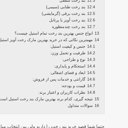
12.3
بند رخت سقفی
12.4
بند رخت طنابی (سیمی)
12.5
بند رخت برقی (گرمایشی)
12.6
بند رخت آویز یا پرتابل
12.7
بند رخت چندمنظوره
13
انواع جنس بهترین بند رخت تمام استیل چیست؟
14
مهمترین نکاتی که در خرید بهترین مارک رخت آویز استیل 
14.1
جنس و کیفیت استیل:
14.2
ظرفیت و تحمل وزن:
14.3
نوع و طراحی:
14.4
استحکام و پایداری:
14.5
ابعاد و فضای اشغالی:
14.6
گارانتی و خدمات پس از فروش:
14.7
قیمت و بودجه:
14.8
نظرات کاربران و اعتبار برند:
15
نتیجه گیری، کدام برند بهترین مارک بند رخت استیل است
16
سوالات متداول
حتما شما قصد خرید بند رخت را دارید ولی بین انتخاب میان