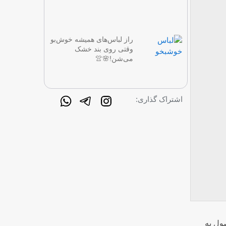
راز لباس‌های همیشه خوش‌بو
وقتی روی بند خشک
می‌شن!🌸👚
اشتراک گذاری:
صول به