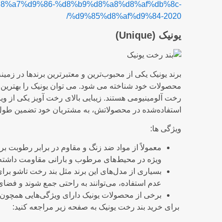
8%a7%d9%86-%d8%b9%d8%a8%d8%af%db%8c-
%d9%85%d8%af%d9%84-2020/
یونیک (Unique)
برند یونیک یکی از محبوب‌ترین و معتبرترین برندها در زمی
محصولات خود شناخته می‌ شود. می توان یونیک را بهترین 
رخت آلومینیومی هستند. زیبایی بالای رخت آویز یکی از و
استفاده‌شده در محصولاتش، به مشتریان خود تضمین طول عم
ویژگی ها:
معمولاً از مواد ضد زنگ و مقاوم در برابر رطوبت بر
ویژه در محیط‌های مرطوب و بارانی مقاومت داشته 
بسیاری از مدل‌های این برند مثل بند رخت تاشو ب
عدم استفاده، می‌توانند به راحتی جمع شوند و فضای
برخی از محصولات یونیک دارای ویژگی‌هایی همچون ق
برای خرید بند رخت یونیک به صفحه زیر مراجعه کنید: