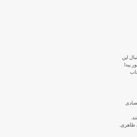
بال این
ر پیدا
خاب
تصادی
د.
ی ظاهری.