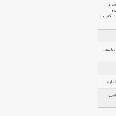
وع و
 به
 کند. بند
ل یا محل
دارند.
ناسب