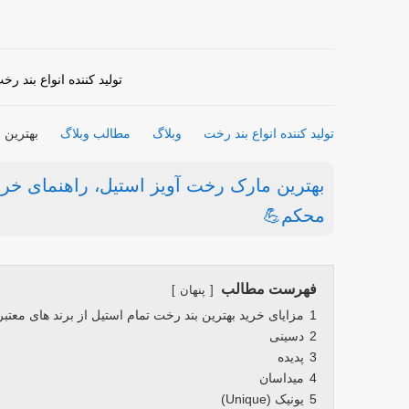
تولید کننده انواع بند رخ
تولید کننده انواع بند رخت
وبلاگ
مطالب وبلاگ
بهترین 
بهترین مارک رخت آویز استیل، راهنمای خر
محکم💪
فهرست مطالب
پنهان
1
مزایای خرید بهترین بند رخت تمام استیل از برند های معتبر
2
دسینی
3
پدیده
4
میداسان
5
یونیک (Unique)